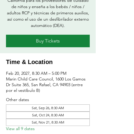
California para los proveedores de cuidado
de niños y enseña a los bebés / niños /
adultos RCP y técnicas de primeros auxilios,
así como el uso de un desfibrilador externo
automático (DEA).
Buy Tickets
Time & Location
Feb 20, 2027, 8:30 AM – 5:00 PM
Marin Child Care Council, 1600 Los Gamos
Dr Suite 365, San Rafael, CA 94903 (entre
por el vestíbulo B)
Other dates
Sat, Sep 26, 8:30 AM
Sat, Oct 24, 8:30 AM
Sat, Nov 21, 8:30 AM
View all 9 dates