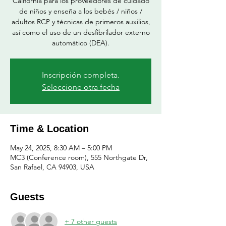
California para los proveedores de cuidado
de niños y enseña a los bebés / niños /
adultos RCP y técnicas de primeros auxilios,
así como el uso de un desfibrilador externo
automático (DEA).
Inscripción completa.
Seleccione otra fecha
Time & Location
May 24, 2025, 8:30 AM – 5:00 PM
MC3 (Conference room), 555 Northgate Dr,
San Rafael, CA 94903, USA
Guests
+ 7 other guests