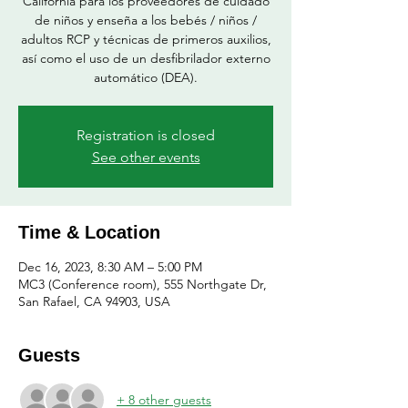
California para los proveedores de cuidado
de niños y enseña a los bebés / niños /
adultos RCP y técnicas de primeros auxilios,
así como el uso de un desfibrilador externo
automático (DEA).
Registration is closed
See other events
Time & Location
Dec 16, 2023, 8:30 AM – 5:00 PM
MC3 (Conference room), 555 Northgate Dr,
San Rafael, CA 94903, USA
Guests
+ 8 other guests