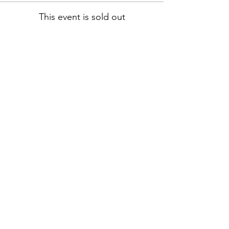
This event is sold out
Share this event
Location:
1600 Los Gamos Dr., Suite 365, San
Rafael, CA 94903
Phone:
415.472.1092
Office Hours: Monday - Thursday 8am
to 5pm and Friday 8am to 3pm