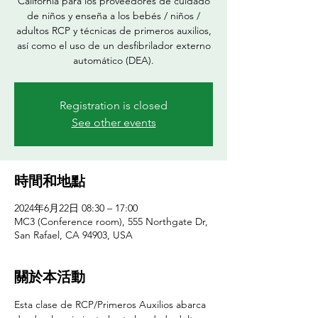
California para los proveedores de cuidado
de niños y enseña a los bebés / niños /
adultos RCP y técnicas de primeros auxilios,
así como el uso de un desfibrilador externo
automático (DEA).
Registration is closed
See other events
時間和地點
2024年6月22日 08:30 – 17:00
MC3 (Conference room), 555 Northgate Dr,
San Rafael, CA 94903, USA
關於本活動
Esta clase de RCP/Primeros Auxilios abarca 