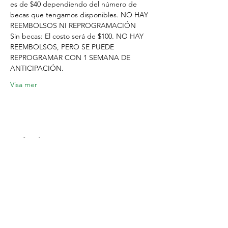
es de $40 dependiendo del número de 
becas que tengamos disponibles. NO HAY 
REEMBOLSOS NI REPROGRAMACIÓN
Sin becas: El costo será de $100. NO HAY 
REEMBOLSOS, PERO SE PUEDE 
REPROGRAMAR CON 1 SEMANA DE 
ANTICIPACIÓN.
Visa mer
Dela detta evenemang
Location:
1600 Los Gamos Dr., Suite 365, San
Rafael, CA 94903