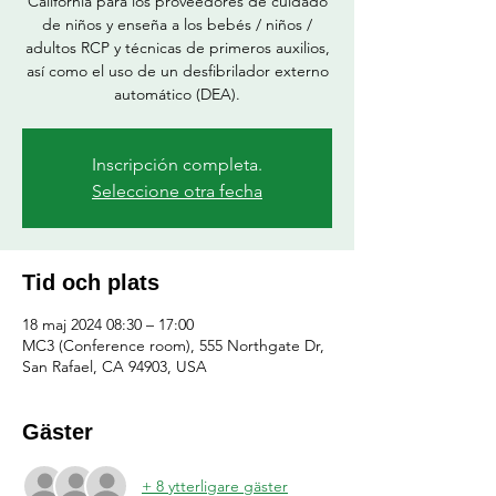
California para los proveedores de cuidado
de niños y enseña a los bebés / niños /
adultos RCP y técnicas de primeros auxilios,
así como el uso de un desfibrilador externo
automático (DEA).
Inscripción completa.
Seleccione otra fecha
Tid och plats
18 maj 2024 08:30 – 17:00
MC3 (Conference room), 555 Northgate Dr,
San Rafael, CA 94903, USA
Gäster
+ 8 ytterligare gäster