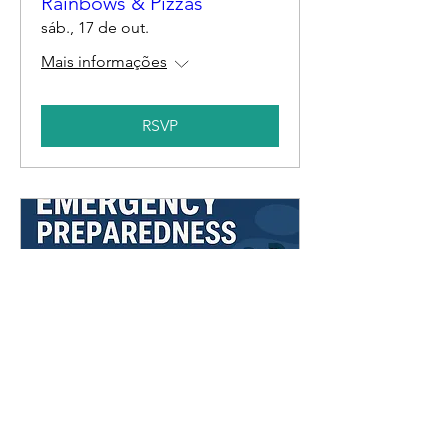
Rainbows & Pizzas
sáb., 17 de out.
Mais informações
RSVP
Emergency Preparedness
County Presenters
sáb., 24 de out.