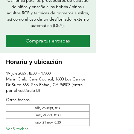
California para los proveedores de cuidado
de niños y enseña a los bebés / niños /
adultos RCP y técnicas de primeros auxilios,
así como el uso de un desfibrilador externo
automático (DEA).
Compra tus entradas
Horario y ubicación
19 jun 2027, 8:30 – 17:00
Marin Child Care Council, 1600 Los Gamos
Dr Suite 365, San Rafael, CA 94903 (entre
por el vestíbulo B)
Otras fechas
sáb, 26 sept, 8:30
sáb, 24 oct, 8:30
sáb, 21 nov, 8:30
Ver 9 fechas