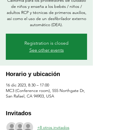
California para los proveedores de cuidado
de niños y enseña a los bebés / niños /
adultos RCP y técnicas de primeros auxilios,
así como el uso de un desfibrilador externo
automático (DEA).
Registration is closed
See other events
Horario y ubicación
16 dic 2023, 8:30 – 17:00
MC3 (Conference room), 555 Northgate Dr,
San Rafael, CA 94903, USA
Invitados
+8 otros invitados