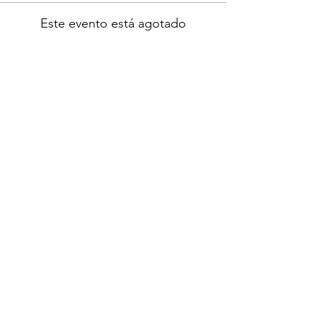
Este evento está agotado
Compartir este evento
Location:
1600 Los Gamos Dr., Suite 365, San
Rafael, CA 94903
Phone:
415.472.1092
Office Hours: Monday - Thursday 8am
to 5pm and Friday 8am to 3pm